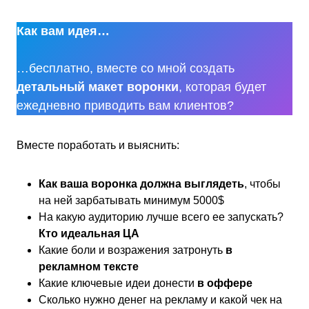
Перейти
к
Как вам идея…
содержимому
…бесплатно, вместе со мной создать
детальный макет
воронки
, которая будет
ежедневно приводить вам клиентов?
Вместе поработать и выяснить:
Как ваша воронка должна выглядеть
, чтобы
на ней зарбатывать минимум 5000$
На какую аудиторию лучше всего ее запускать?
Кто идеальная ЦА
Какие боли и возражения затронуть
в
рекламном тексте
Какие ключевые идеи донести
в оффере
Сколько нужно денег на рекламу и какой чек на