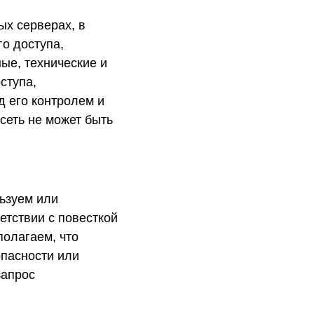
х серверах, в
о доступа,
ые, технические и
ступа,
д его контролем и
сеть не может быть
ьзуем или
етствии с повесткой
полагаем, что
пасности или
запрос