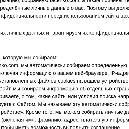
мацию, собранную tacenko.com, а также причины, 
ределённые личные данные о вас. Поэтому вы долж
нфиденциальности перед использованием сайта tac
их личных данных и гарантируем их конфиденциаль
 которую мы собираем:
nko.com, мы автоматически собираем определённу
включая информацию о вашем веб-браузере, IP-адре
з установленных файлов cookies на вашем устройстве.
Сайт, мы собираем информацию об отдельных страни
иваете, о том, какие сайты или условия поиска напр
вуете с Сайтом. Мы называем эту автоматически с
ройстве». Кроме того, мы можем собирать личные д
 (включая имя, фамилию, адрес, платежную информац
 чтобы иметь возможность выполнить соглашение.