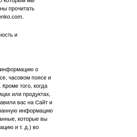
по которым мы
ны прочитать
enko.com.
ность и
ю информацию о
се, часовом поясе и
 Кроме того, когда
цах или продуктах,
авили вас на Сайт и
обранную информацию
анные, которые вы
ию и т. д.) во