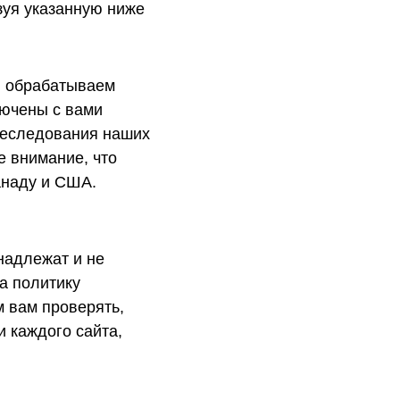
зуя указанную ниже
ы обрабатываем
лючены с вами
преследования наших
е внимание, что
анаду и США.
надлежат и не
а политику
 вам проверять,
и каждого сайта,